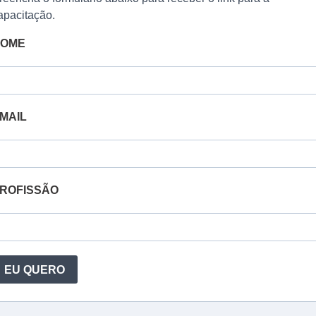
apacitação.
OME
MAIL
ROFISSÃO
EU QUERO